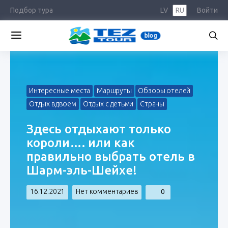
Подбор тура
LV
RU
Войти
blog
Интересные места
Маршруты
Обзоры отелей
Отдых вдвоем
Отдых с детьми
Страны
Здесь отдыхают только
короли…. или как
правильно выбрать отель в
Шарм-эль-Шейхе!
16.12.2021
Нет комментариев
0