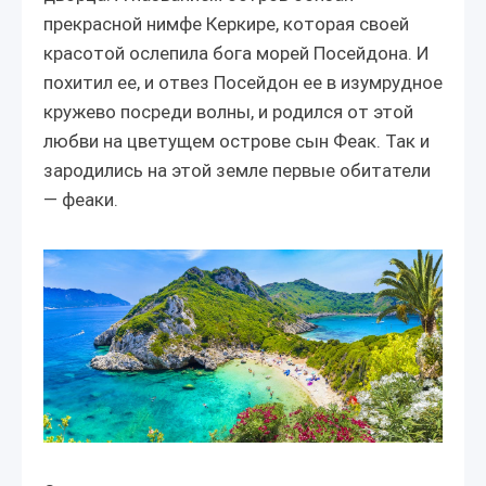
прекрасной нимфе Керкире, которая своей
красотой ослепила бога морей Посейдона. И
похитил ее, и отвез Посейдон ее в изумрудное
кружево посреди волны, и родился от этой
любви на цветущем острове сын Феак. Так и
зародились на этой земле первые обитатели
— феаки.