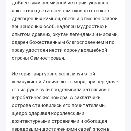
доблестями всемирной истории, украшен
яркостью цвета всевозможных оттенков
драгоценных камней, овеян и отмечен славой
венценосных особ, наделен мудростью и
опытом древних, окутан легендами и мифами,
одарен божественным благословением и по
праву удостоен нести корону волшебной
страны Семиостровья.
История, виртуозно жонглируя этой
жемчужиной Ионического моря, при передаче
его из рук в руки проделывала затейливые
акробатические номера. А захватчики
острова становились его почитателями,
щедро одаривая королевскими
архитектурными строениями и обогащая
передовыми достижениями своей эпохи в