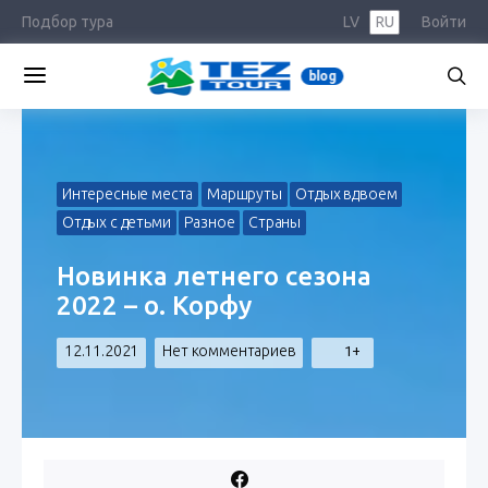
Подбор тура
LV
RU
Войти
blog
Интересные места
Маршруты
Отдых вдвоем
Отдых с детьми
Разное
Страны
Новинка летнего сезона
2022 – о. Корфу
12.11.2021
Нет комментариев
1+