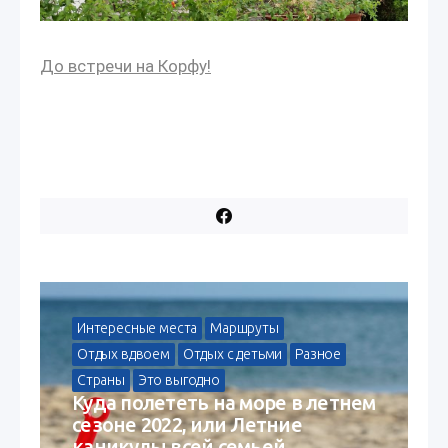
До встречи на Корфу!
Интересные места
Маршруты
Отдых вдвоем
Отдых с детьми
Разное
Страны
Это выгодно
Куда полететь на море в летнем
сезоне 2022, или Летние
каникулы всей семьей