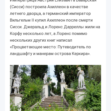
Императрица Австрии Елизавета Баварская
(Сисси) построила Ахиллеон в качестве
летнего дворца, а германский император
Вильгельм II купил Ахиллеон после смерти
Сисси. Джеральд и Лоренс Дарреллы жили на
Корфу несколько лет, а Лоренс помимо
нескольких других книг написал
«Процветающее место: Путеводитель по
ландшафту и манерам острова Керкира».